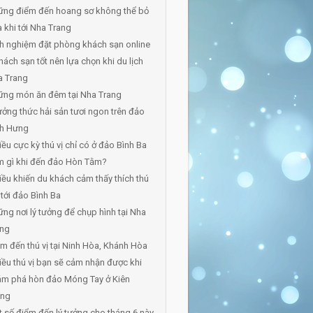
ững điểm đến hoang sơ không thể bỏ
 khi tới Nha Trang
h nghiệm đặt phòng khách sạn online
hách sạn tốt nên lựa chọn khi du lịch
a Trang
ững món ăn đêm tại Nha Trang
ởng thức hải sản tươi ngon trên đảo
nh Hưng
iều cực kỳ thú vị chỉ có ở đảo Bình Ba
m gì khi đến đảo Hòn Tằm?
iều khiến du khách cảm thấy thích thú
 tới đảo Bình Ba
ng nơi lý tưởng để chụp hình tại Nha
ang
m đến thú vị tại Ninh Hòa, Khánh Hòa
iều thú vị bạn sẽ cảm nhận được khi
ám phá hòn đảo Móng Tay ở Kiên
ang
 số điểm đến lý tưởng cho tháng 6 này