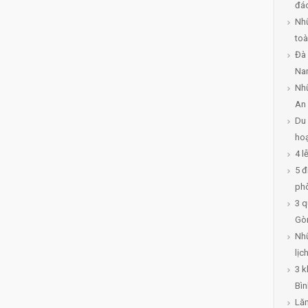
đáo
Nhữ
toà
Đà 
Na
Nhữ
An
Du 
hoạ
4 l
5 đ
ph
3 q
Gò
Nh
lịc
3 k
Bìn
Lăn