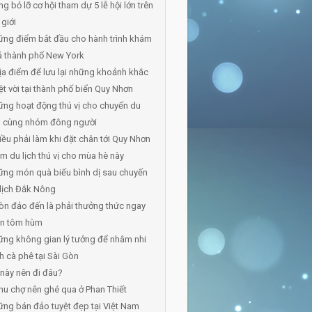
g bỏ lỡ cơ hội tham dự 5 lễ hội lớn trên
 giới
ng điểm bắt đầu cho hành trình khám
á thành phố New York
ịa điểm để lưu lại những khoảnh khắc
ệt vời tại thành phố biển Quy Nhơn
ng hoạt động thú vị cho chuyến du
ch cùng nhóm đông người
iều phải làm khi đặt chân tới Quy Nhơn
m du lịch thú vị cho mùa hè này
ng món quà biếu bình dị sau chuyến
lịch Đắk Nông
òn đảo đến là phải thưởng thức ngay
n tôm hùm
ng không gian lý tưởng để nhâm nhi
h cà phê tại Sài Gòn
này nên đi đâu?
hu chợ nên ghé qua ở Phan Thiết
ng bán đảo tuyệt đẹp tại Việt Nam