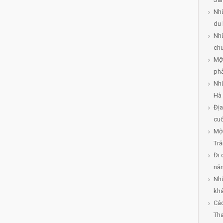
Nhữ
du 
Nhữ
chu
Một
phả
Nh
Hà 
Địa
cuố
Mộ
Tr
Đi 
năm
Nhữ
khá
Các
Th