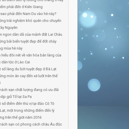
iểm phải đến ở Kiên Giang
 sao phải đến Nam Du vào hè này?
ng trải nghiệm khó quên cho chuyến
Tây Nguyên
n ngon dân dã của mảnh đất Lai Châu
ng bãi biển tuyệt đẹp để đốt cháy
ng mùa hè này
 hiểu đôi nét về văn hóa bản làng của
 dân tộc ở Lào Cai
 số làng du lịch tuyệt đẹp ở Đà Lạt
ng món ăn cay đến xé lưỡi trên thế
i
hách sạn chất lượng đang có ưu đãi
 dịp giỗ Tổ tại Sa Pa
 số điểm đến thú vị tại đảo Cô Tô
Lạt, một trong những điểm đến lý
ng trên thế giới năm 2016
khách sạn có phong cách châu Âu độc