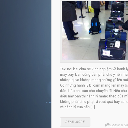
Taxi noi bai chia sẻ kinh nghiệm về hành lý
máy bay, bạn cũng cần phải chú ý nên m
những gì và không mang những gì lên má
Có những hành lý bị cấm mang lên máy b
đảm bảo an toàn cho chuyến đi. Nếu chú
điều này bạn thì hành lý mang theo của m
không phải chịu phạt vì vượt quá hay sai 
về hành lý của hãn [...]
READ MORE
Leave a C