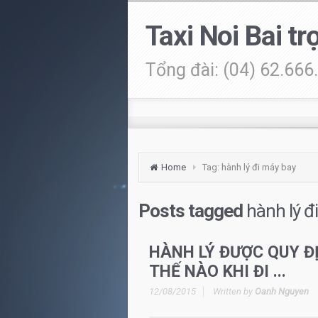
Taxi Noi Bai t
Tổng đài: (04) 62.666
Home
Tag: hành lý đi máy bay
Posts tagged
hành lý đ
HÀNH LÝ ĐƯỢC QUY Đ
THẾ NÀO KHI ĐI ...
12/08/2015
Written by
Oanh Nguyen