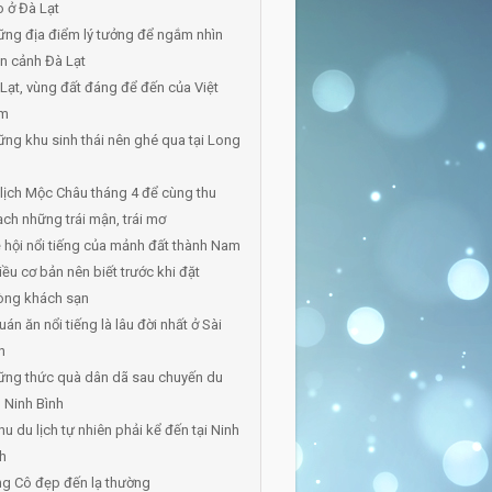
 ở Đà Lạt
ng địa điểm lý tưởng để ngắm nhìn
n cảnh Đà Lạt
Lạt, vùng đất đáng để đến của Việt
m
ng khu sinh thái nên ghé qua tại Long
lịch Mộc Châu tháng 4 để cùng thu
ch những trái mận, trái mơ
ễ hội nổi tiếng của mảnh đất thành Nam
iều cơ bản nên biết trước khi đặt
òng khách sạn
uán ăn nổi tiếng là lâu đời nhất ở Sài
n
ững thức quà dân dã sau chuyến du
h Ninh Bình
hu du lịch tự nhiên phải kể đến tại Ninh
h
g Cô đẹp đến lạ thường