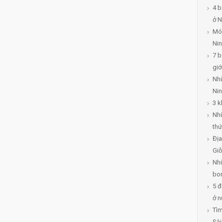
4 b
ở N
Món
Ni
7 b
giớ
Nhữ
Ni
3 k
Nh
thứ
Địa
Giỗ
Nhữ
bon
5 đ
ở n
Tìm
Sà