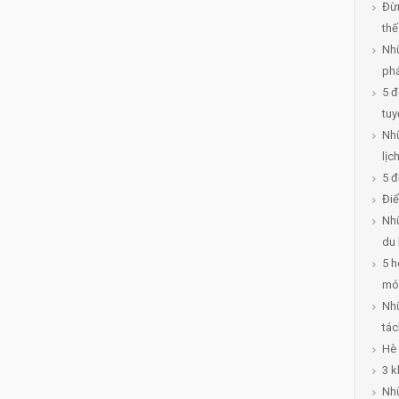
Đừn
thế
Nhữ
ph
5 đ
tuy
Nhữ
lị
5 đ
Điể
Nhữ
du 
5 h
mó
Nhữ
tác
Hè 
3 k
Nhữ