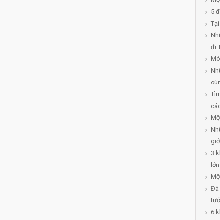
5 đ
Tại
Nhữ
đi 
Mó
Nhữ
cù
Tìm
các
Một
Nhữ
giớ
3 k
lớn
Một
Đà 
tưở
6 