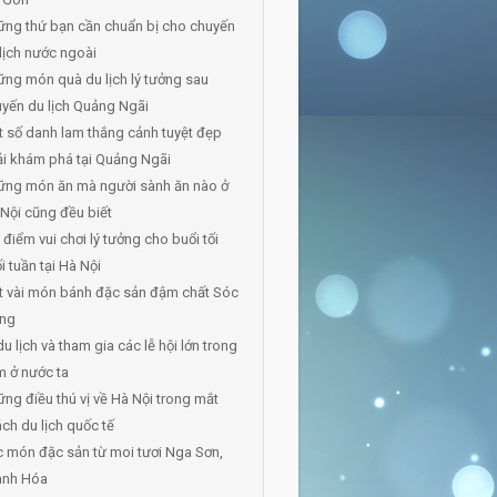
ng thứ bạn cần chuẩn bị cho chuyến
lịch nước ngoài
ng món quà du lịch lý tưởng sau
yến du lịch Quảng Ngãi
 số danh lam thắng cảnh tuyệt đẹp
i khám phá tại Quảng Ngãi
ững món ăn mà người sành ăn nào ở
Nội cũng đều biết
 điểm vui chơi lý tưởng cho buổi tối
i tuần tại Hà Nội
t vài món bánh đặc sản đậm chất Sóc
ăng
du lịch và tham gia các lễ hội lớn trong
 ở nước ta
ng điều thú vị về Hà Nội trong mắt
ch du lịch quốc tế
 món đặc sản từ moi tươi Nga Sơn,
anh Hóa