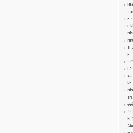
Nh
qua
Kin
3 k
Nh
Nh
Thư
Bì
4 đ
Là
4 đ
khi
Nhữ
Tr
Điể
4 đ
kh
Gi
Một