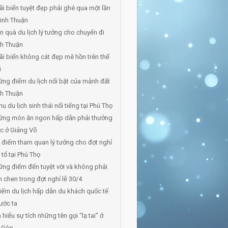
ãi biển tuyệt đẹp phải ghé qua một lần
inh Thuận
 quà du lịch lý tưởng cho chuyến đi
nh Thuận
ãi biển không cát đẹp mê hồn trên thế
i
ng điểm du lịch nổi bật của mảnh đất
nh Thuận
hu du lịch sinh thái nổi tiếng tại Phú Thọ
ững món ăn ngon hấp dẫn phải thưởng
c ở Giảng Võ
 điểm tham quan lý tưởng cho đợt nghỉ
 tổ tại Phú Thọ
ng điểm đến tuyệt vời và không phải
 chen trong đợt nghỉ lễ 30/4
iểm du lịch hấp dẫn du khách quốc tế
ước ta
 hiểu sự tích những tên gọi “lạ tai” ở
i Gòn