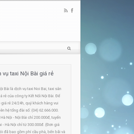
 vụ taxi Nội Bài giá rẻ
ội Bài là dịch vụ taxi Noi Bai, taxi sân
á rẻ của công ty Kết Nối Nội Bài. Để
e giá rẻ 24/24h, quý khách hàng vui
iên hệ tổng đài số: (04) 62.666.000.
 Hà Nội - Nội Bài chỉ 200.000đ, tuyến
i - Hà Nội chỉ từ 300.000đ. (Đơn giá
gói đã bao gồm phí cầu phà, bến bãi và