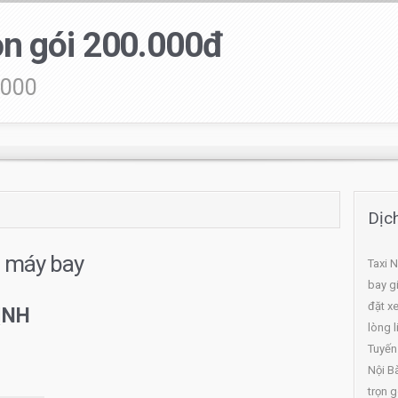
rọn gói 200.000đ
.000
Dịch
i máy bay
Taxi N
bay gi
đặt x
ỊNH
lòng l
Tuyến
Nội Bà
trọn 