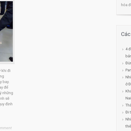
hóa đ
Các 
4 đ
bản
Đừn
Pan
 khi đi
ang
Nhữ
y bay.
ở 
ay để
Kh
 ý những
Nai
ình sẽ
quy định
Thá
Đi 
Nh
thi
omment