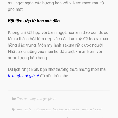
mùi ngọt ngào của hương hoa với vị kem mềm mại từ
pho mát.
Bột tẩm ướp từ hoa anh đào
Không chỉ kết hợp với bánh ngọt, hoa anh đào còn được
tán ra thành bột tẩm ướp vào các loại mỳ để tạo ra màu
hồng đặc trưng. Món mỳ lạnh sakura rất được người
Nhật ưa chuộng vào mùa hè đặc biệt khi ăn kèm với
nước tương hảo hạng.
Du lịch Nhật Bản, bạn nhớ thưởng thức những món mà
taxi nội bài giá rẻ
đã nêu trên nhé.
Taxi san bay tron goi gia re
món ăn làm từ hoa anh đào
,
taxi noi bai
,
taxi noi bai ha noi