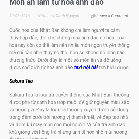
Món ăn làm từ hoa anh đào
10/03/2016
Written by
Oanh Nguyen
Leave a Comment
Quốc hoa của Nhật Bản không chỉ làm người ta cảm
thấy hấp dẫn, đợi chờ những mùa anh đào nở hoa. Loài
hoa này còn có thể làm nên nhiều món ngon truyền thống
mà chỉ cần nhìn thấy nó thôi bạn sẽ không nỡ lòng nào
thưởng thức. Dưới đây là một số món ăn và đồ uống
được chế biến từ hoa anh đào
taxi nội bài
tìm hiểu được.
Sakura Tea
Sakura Tea là loại trà truyền thống của Nhật Bản, thường
được pha từ cánh hoa ướp muối để giữ nguyên màu sắc
và hương vị. Đây là loại trà thường xuyên được sử dụng
trong đám cưới bởi hương vị thanh khiết, vẻ đẹp tao nhã
và đem lại may mắn cho mọi người. Vị của trà anh đào
khá giống với hồng trà nhưng tinh tế hơn nhờ mùi hương