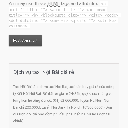
You may use these
HTML
tags and attributes:
<a 
href="" title=""> <abbr title=""> <acronym 
title=""> <b> <blockquote cite=""> <cite> <code> 
<del datetime=""> <em> <i> <q cite=""> <strike> 
<strong> 
Dịch vụ taxi Nội Bài giá rẻ
Taxi Nội Bài là dịch vụ taxi Noi Bai, taxi sân bay giá rẻ của công
ty Kết Nối Nội Bài. Để đặt xe giá rẻ 24/24h, quý khách hàng vui
lòng liên hệ tổng đài số: (04) 62.666.000. Tuyến Hà Nội - Nội
Bài chỉ 200.000đ, tuyến Nội Bài - Hà Nội chỉ từ 300.000đ. (Đơn
giá trọn gói đã bao gồm phí cầu phà, bến bãi và hóa đơn tài
chính)