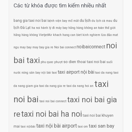
Các từ khóa được tìm kiếm nhiều nhất
du lịch
bang gia taxi noi bai
du
bệnh viện bay mổ mắt
du lịch cà mau
lịch Đà Lạt
ha noi
hành lý đi máy bay
hãng hàng không an toàn thế giới
hãng hàng không VietjetAir
khach hang can biet
kinh nghiem
lừa đảo
mat
noi
noibaiconnect
ngu
may bay
may bay gia re
Noi bai connect
bai taxi
so dien thoai taxi noi bai
phu quoc
phượt
suối
taxi airport nội bài
nước nóng
sân bay nội bài
taxi
taxi da nang
taxi
taxi
da nang giam gia
taxi da nang gia re
taxi da nang hoi an
noi bai
taxi noi bai gia
taxi noi bai connect
re
taxi noi bai ha noi
taxi noi bai khuyen
taxi nội bài airport
taxi san bay
mai
taxi nộibài
taxi om