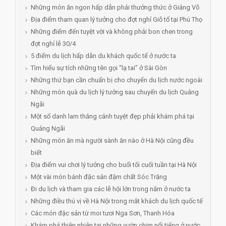
Những món ăn ngon hấp dẫn phải thưởng thức ở Giảng Võ
Địa điểm tham quan lý tưởng cho đợt nghỉ Giỗ tổ tại Phú Thọ
Những điểm đến tuyệt vời và không phải bon chen trong
đợt nghỉ lễ 30/4
5 điểm du lịch hấp dẫn du khách quốc tế ở nước ta
Tìm hiểu sự tích những tên gọi “lạ tai” ở Sài Gòn
Những thứ bạn cần chuẩn bị cho chuyến du lịch nước ngoài
Những món quà du lịch lý tưởng sau chuyến du lịch Quảng
Ngãi
Một số danh lam thắng cảnh tuyệt đẹp phải khám phá tại
Quảng Ngãi
Những món ăn mà người sành ăn nào ở Hà Nội cũng đều
biết
Địa điểm vui chơi lý tưởng cho buổi tối cuối tuần tại Hà Nội
Một vài món bánh đặc sản đậm chất Sóc Trăng
Đi du lịch và tham gia các lễ hội lớn trong năm ở nước ta
Những điều thú vị về Hà Nội trong mắt khách du lịch quốc tế
Các món đặc sản từ moi tươi Nga Sơn, Thanh Hóa
Khám phá thiên nhiên tại những vườn chim nổi tiếng ở nước