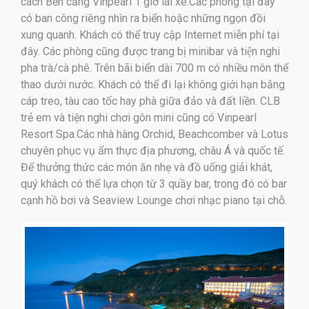
cách Bến cảng Vinpearl 1 giờ lái xe.Các phòng tại đây
có ban công riêng nhìn ra biển hoặc những ngọn đồi
xung quanh. Khách có thể truy cập Internet miễn phí tại
đây. Các phòng cũng được trang bị minibar và tiện nghi
pha trà/cà phê. Trên bãi biển dài 700 m có nhiều môn thể
thao dưới nước. Khách có thể đi lại không giới hạn bằng
cáp treo, tàu cao tốc hay phà giữa đảo và đất liền. CLB
trẻ em và tiện nghi chơi gôn mini cũng có Vinpearl
Resort Spa.Các nhà hàng Orchid, Beachcomber và Lotus
chuyên phục vụ ẩm thực địa phương, châu Á và quốc tế.
Để thưởng thức các món ăn nhẹ và đồ uống giải khát,
quý khách có thể lựa chọn từ 3 quầy bar, trong đó có bar
cạnh hồ bơi và Seaview Lounge chơi nhạc piano tại chỗ.