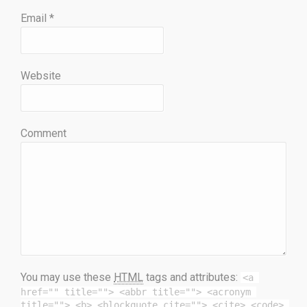
Email
*
Website
Comment
You may use these
HTML
tags and attributes:
<a 
href="" title=""> <abbr title=""> <acronym 
title=""> <b> <blockquote cite=""> <cite> <code> 