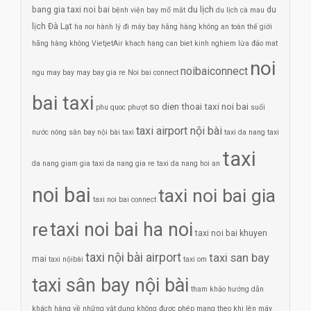
du lịch
bang gia taxi noi bai
du
bệnh viện bay mổ mắt
du lịch cà mau
lịch Đà Lạt
ha noi
hành lý đi máy bay
hãng hàng không an toàn thế giới
hãng hàng không VietjetAir
khach hang can biet
kinh nghiem
lừa đảo
mat
noi
noibaiconnect
ngu
may bay
may bay gia re
Noi bai connect
bai taxi
so dien thoai taxi noi bai
phu quoc
phượt
suối
taxi airport nội bài
nước nóng
sân bay nội bài
taxi
taxi da nang
taxi
taxi
da nang giam gia
taxi da nang gia re
taxi da nang hoi an
noi bai
taxi noi bai gia
taxi noi bai connect
re
taxi noi bai ha noi
taxi noi bai khuyen
taxi nội bài airport
taxi san bay
mai
taxi nộibài
taxi om
taxi sân bay nội bài
tham khảo hướng dẫn
khách hàng về những vật dụng không được phép mang theo khi lên máy