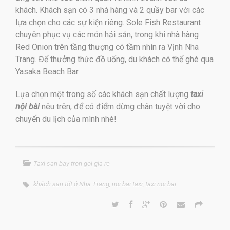
khách. Khách sạn có 3 nhà hàng và 2 quầy bar với các
lựa chọn cho các sự kiện riêng. Sole Fish Restaurant
chuyên phục vụ các món hải sản, trong khi nhà hàng
Red Onion trên tầng thượng có tầm nhìn ra Vịnh Nha
Trang. Để thưởng thức đồ uống, du khách có thể ghé qua
Yasaka Beach Bar.
Lựa chọn một trong số các khách sạn chất lượng
taxi
nội bài
nêu trên, để có điểm dừng chân tuyệt vời cho
chuyến du lịch của mình nhé!
Taxi san bay tron goi gia re
khách sạn tốt ở Nha Trang
,
noi bai taxi
,
taxi noi bai