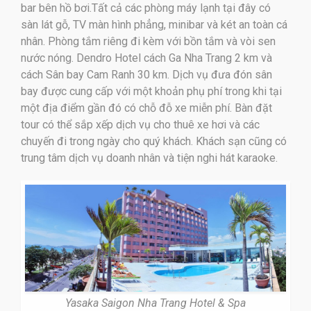
bar bên hồ bơi.Tất cả các phòng máy lạnh tại đây có
sàn lát gỗ, TV màn hình phẳng, minibar và két an toàn cá
nhân. Phòng tắm riêng đi kèm với bồn tắm và vòi sen
nước nóng. Dendro Hotel cách Ga Nha Trang 2 km và
cách Sân bay Cam Ranh 30 km. Dịch vụ đưa đón sân
bay được cung cấp với một khoản phụ phí trong khi tại
một địa điểm gần đó có chỗ đỗ xe miễn phí. Bàn đặt
tour có thể sắp xếp dịch vụ cho thuê xe hơi và các
chuyến đi trong ngày cho quý khách. Khách sạn cũng có
trung tâm dịch vụ doanh nhân và tiện nghi hát karaoke.
Yasaka Saigon Nha Trang Hotel & Spa