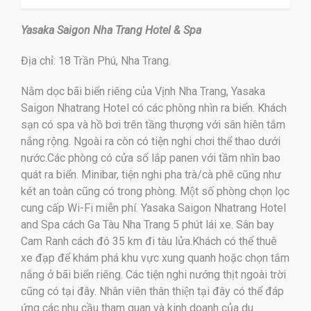
Yasaka Saigon Nha Trang Hotel & Spa
Địa chỉ: 18 Trần Phú, Nha Trang.
Nằm dọc bãi biển riêng của Vịnh Nha Trang, Yasaka
Saigon Nhatrang Hotel có các phòng nhìn ra biển. Khách
sạn có spa và hồ bơi trên tầng thượng với sân hiên tắm
nắng rộng. Ngoài ra còn có tiện nghi chơi thể thao dưới
nước.Các phòng có cửa sổ lắp panen với tầm nhìn bao
quát ra biển. Minibar, tiện nghi pha trà/cà phê cũng như
két an toàn cũng có trong phòng. Một số phòng chọn lọc
cung cấp Wi-Fi miễn phí. Yasaka Saigon Nhatrang Hotel
and Spa cách Ga Tàu Nha Trang 5 phút lái xe. Sân bay
Cam Ranh cách đó 35 km đi tàu lửa.Khách có thể thuê
xe đạp để khám phá khu vực xung quanh hoặc chọn tắm
nắng ở bãi biển riêng. Các tiện nghi nướng thịt ngoài trời
cũng có tại đây. Nhân viên thân thiện tại đây có thể đáp
ứng các nhu cầu tham quan và kinh doanh của du