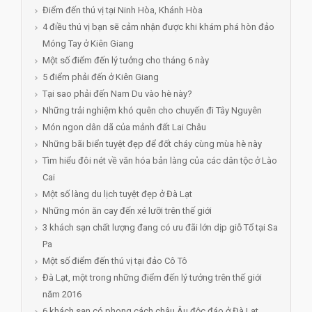
Điểm đến thú vị tại Ninh Hòa, Khánh Hòa
4 điều thú vị bạn sẽ cảm nhận được khi khám phá hòn đảo
Móng Tay ở Kiên Giang
Một số điểm đến lý tưởng cho tháng 6 này
5 điểm phải đến ở Kiên Giang
Tại sao phải đến Nam Du vào hè này?
Những trải nghiệm khó quên cho chuyến đi Tây Nguyên
Món ngon dân dã của mảnh đất Lai Châu
Những bãi biển tuyệt đẹp để đốt cháy cùng mùa hè này
Tìm hiểu đôi nét về văn hóa bản làng của các dân tộc ở Lào
Cai
Một số làng du lịch tuyệt đẹp ở Đà Lạt
Những món ăn cay đến xé lưỡi trên thế giới
3 khách sạn chất lượng đang có ưu đãi lớn dịp giỗ Tổ tại Sa
Pa
Một số điểm đến thú vị tại đảo Cô Tô
Đà Lạt, một trong những điểm đến lý tưởng trên thế giới
năm 2016
6 khách sạn có phong cách châu Âu độc đáo ở Đà Lạt