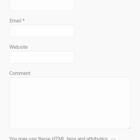
Email
*
Website
Comment
You may use these
HTML
tags and attributes:
<a 