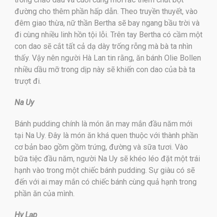
đường cho thêm phần hấp dẫn. Theo truyền thuyết, vào
đêm giao thừa, nữ thần Bertha sẽ bay ngang bầu trời và
đi cùng nhiều linh hồn tội lỗi. Trên tay Bertha có cầm một
con dao sẽ cắt tất cả dạ dày trống rỗng mà bà ta nhìn
thấy. Vậy nên người Hà Lan tin rằng, ăn bánh Olie Bollen
nhiều dầu mỡ trong dịp này sẽ khiến con dao của bà ta
trượt đi.
Na Uy
Bánh pudding chính là món ăn may mắn đầu năm mới
tại Na Uy. Đây là món ăn khá quen thuộc với thành phần
cơ bản bao gồm gồm trứng, đường và sữa tươi. Vào
bữa tiệc đầu năm, người Na Uy sẽ khéo léo đặt một trái
hạnh vào trong một chiếc bánh pudding. Sự giàu có sẽ
đến với ai may mắn có chiếc bánh cùng quả hạnh trong
phần ăn của mình.
Hy Lạp