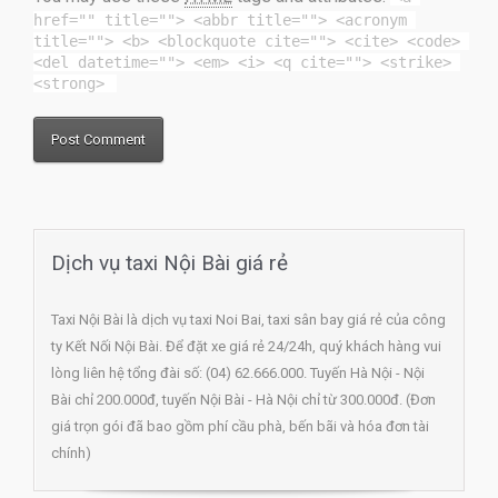
href="" title=""> <abbr title=""> <acronym 
title=""> <b> <blockquote cite=""> <cite> <code> 
<del datetime=""> <em> <i> <q cite=""> <strike> 
<strong> 
Dịch vụ taxi Nội Bài giá rẻ
Taxi Nội Bài là dịch vụ taxi Noi Bai, taxi sân bay giá rẻ của công
ty Kết Nối Nội Bài. Để đặt xe giá rẻ 24/24h, quý khách hàng vui
lòng liên hệ tổng đài số: (04) 62.666.000. Tuyến Hà Nội - Nội
Bài chỉ 200.000đ, tuyến Nội Bài - Hà Nội chỉ từ 300.000đ. (Đơn
giá trọn gói đã bao gồm phí cầu phà, bến bãi và hóa đơn tài
chính)