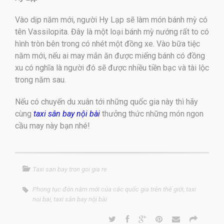
Vào dịp năm mới, người Hy Lạp sẽ làm món bánh mỳ có
tên Vassilopita. Đây là một loại bánh mỳ nướng rất to có
hình tròn bên trong có nhét một đồng xe. Vào bữa tiệc
năm mới, nếu ai may mắn ăn được miếng bánh có đồng
xu có nghĩa là người đó sẽ được nhiều tiền bạc và tài lộc
trong năm sau.
Nếu có chuyến du xuân tới những quốc gia này thì hãy
cùng
taxi sân bay nội bài
thưởng thức những món ngon
cầu may này bạn nhé!
Taxi san bay tron goi gia re
Phong tục đón năm mới của các quốc gia trên thế giới
,
taxi
noi bai
,
taxi sân bay nội bài