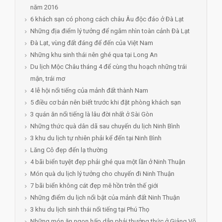
năm 2016
6 khách sạn có phong cách châu Âu độc đáo ở Đà Lạt
Những địa điểm lý tưởng để ngắm nhìn toàn cảnh Đà Lạt
Đà Lạt, vùng đất đáng để đến của Việt Nam
Những khu sinh thái nên ghé qua tại Long An
Du lịch Mộc Châu tháng 4 để cùng thu hoạch những trái
mận, trái mơ
4 lễ hội nổi tiếng của mảnh đất thành Nam
5 điều cơ bản nên biết trước khi đặt phòng khách sạn
3 quán ăn nổi tiếng là lâu đời nhất ở Sài Gòn
Những thức quà dân dã sau chuyến du lịch Ninh Bình
3 khu du lịch tự nhiên phải kể đến tại Ninh Bình
Lăng Cô đẹp đến lạ thường
4 bãi biển tuyệt đẹp phải ghé qua một lần ở Ninh Thuận
Món quà du lịch lý tưởng cho chuyến đi Ninh Thuận
7 bãi biển không cát đẹp mê hồn trên thế giới
Những điểm du lịch nổi bật của mảnh đất Ninh Thuận
3 khu du lịch sinh thái nổi tiếng tại Phú Thọ
Những món ăn ngon hấp dẫn phải thưởng thức ở Giảng Võ