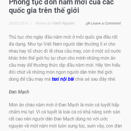
Phong tục đón năm mới của các
quốc gia trên thế giới
26/02/2016
Written by
Oanh Nguyen
Leave a Comment
Thủ tục cho ngày đầu năm mới ở mỗi quốc gia đều rất
đa dạng. Như tại Việt Nam người dân thường lì xì cho
nhau hay tổ chức đi lễ chùa cầu may, còn ở một số nước
khác trên thế giới họ lại chọn cho mình những món ăn
cầu may để thưởng thức dịp đầu năm mới. Hãy tìm hiểu
đôi chút về những món ngon người dân trên thế giới
dùng để cầu may mà
taxi nội bài
chia sẻ sau đây nhé.
Đan Mạch
Món ăn chào năm mới ở Đan Mạch là món cá tuyết hấp
chấm mù tạt. Vì cá tuyết là loài cá có khả năng sinh sản
rất cao nên người dân Đan Mạch dùng nó với ước
nguyện về một năm mới luôn sung túc, sum vầy, con đàn