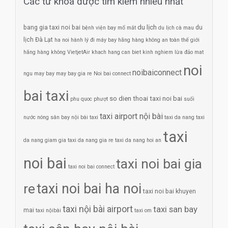
Các từ khóa được tìm kiếm nhiều nhất
du lịch
bang gia taxi noi bai
du
bệnh viện bay mổ mắt
du lịch cà mau
lịch Đà Lạt
ha noi
hành lý đi máy bay
hãng hàng không an toàn thế giới
hãng hàng không VietjetAir
khach hang can biet
kinh nghiem
lừa đảo
mat
noi
noibaiconnect
ngu
may bay
may bay gia re
Noi bai connect
bai taxi
so dien thoai taxi noi bai
phu quoc
phượt
suối
taxi airport nội bài
nước nóng
sân bay nội bài
taxi
taxi da nang
taxi
taxi
da nang giam gia
taxi da nang gia re
taxi da nang hoi an
noi bai
taxi noi bai gia
taxi noi bai connect
re
taxi noi bai ha noi
taxi noi bai khuyen
taxi nội bài airport
taxi san bay
mai
taxi nộibài
taxi om