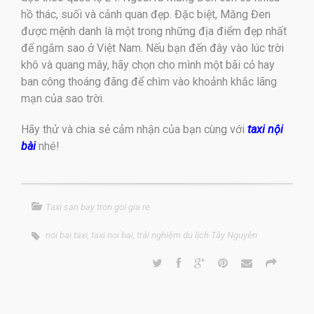
hồ thác, suối và cảnh quan đẹp. Đặc biệt, Măng Đen
được mệnh danh là một trong những địa điểm đẹp nhất
để ngắm sao ở Việt Nam. Nếu bạn đến đây vào lúc trời
khô và quang mây, hãy chọn cho mình một bãi cỏ hay
ban công thoáng đãng để chìm vào khoảnh khắc lãng
mạn của sao trời.
Hãy thử và chia sẻ cảm nhận của bạn cùng với
taxi nội
bài
nhé!
Taxi san bay tron goi gia re
noi bai taxi
,
taxi noi bai
,
trải nghiệm du lịch Tây Nguyên