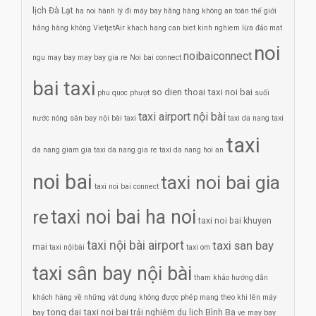
lịch Đà Lạt
ha noi
hành lý đi máy bay
hãng hàng không an toàn thế giới
hãng hàng không VietjetAir
khach hang can biet
kinh nghiem
lừa đảo
mat
noi
noibaiconnect
ngu
may bay
may bay gia re
Noi bai connect
bai taxi
so dien thoai taxi noi bai
phu quoc
phượt
suối
taxi airport nội bài
nước nóng
sân bay nội bài
taxi
taxi da nang
taxi
taxi
da nang giam gia
taxi da nang gia re
taxi da nang hoi an
noi bai
taxi noi bai gia
taxi noi bai connect
re
taxi noi bai ha noi
taxi noi bai khuyen
taxi nội bài airport
taxi san bay
mai
taxi nộibài
taxi om
taxi sân bay nội bài
tham khảo hướng dẫn
khách hàng về những vật dụng không được phép mang theo khi lên máy
tong dai taxi noi bai
trải nghiệm du lịch Bình Ba
bay
ve may bay