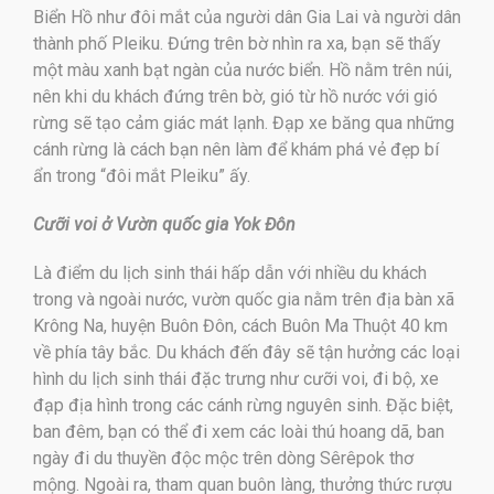
Biển Hồ như đôi mắt của người dân Gia Lai và người dân
thành phố Pleiku. Đứng trên bờ nhìn ra xa, bạn sẽ thấy
một màu xanh bạt ngàn của nước biển. Hồ nằm trên núi,
nên khi du khách đứng trên bờ, gió từ hồ nước với gió
rừng sẽ tạo cảm giác mát lạnh. Đạp xe băng qua những
cánh rừng là cách bạn nên làm để khám phá vẻ đẹp bí
ẩn trong “đôi mắt Pleiku” ấy.
Cưỡi voi ở Vườn quốc gia Yok Đôn
Là điểm du lịch sinh thái hấp dẫn với nhiều du khách
trong và ngoài nước, vườn quốc gia nằm trên địa bàn xã
Krông Na, huyện Buôn Đôn, cách Buôn Ma Thuột 40 km
về phía tây bắc. Du khách đến đây sẽ tận hưởng các loại
hình du lịch sinh thái đặc trưng như cưỡi voi, đi bộ, xe
đạp địa hình trong các cánh rừng nguyên sinh. Đặc biệt,
ban đêm, bạn có thể đi xem các loài thú hoang dã, ban
ngày đi du thuyền độc mộc trên dòng Sêrêpok thơ
mộng. Ngoài ra, tham quan buôn làng, thưởng thức rượu